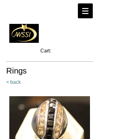
Cart:
Rings
< back