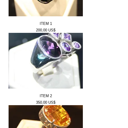
ITEM 1
Price
200,00 US$
ITEM 2
Price
350,00 US$